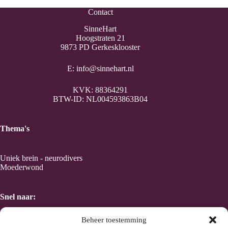
Contact
SinneHart
Hoogstraten 21
9873 PD Gerkesklooster
E:
info@sinnehart.nl
KVK: 88364291
BTW-ID: NL004593863B04
Thema's
Uniek brein - neurodivers
Moederwond
Snel naar:
Beheer toestemming
Home