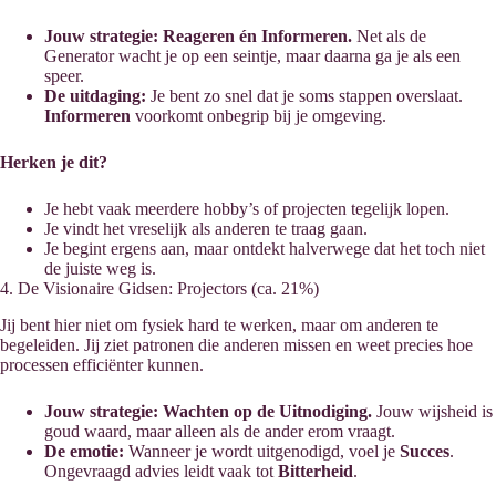
Jouw strategie:
Reageren én Informeren.
Net als de
Generator wacht je op een seintje, maar daarna ga je als een
speer.
De uitdaging:
Je bent zo snel dat je soms stappen overslaat.
Informeren
voorkomt onbegrip bij je omgeving.
Herken je dit?
Je hebt vaak meerdere hobby’s of projecten tegelijk lopen.
Je vindt het vreselijk als anderen te traag gaan.
Je begint ergens aan, maar ontdekt halverwege dat het toch niet
de juiste weg is.
4. De Visionaire Gidsen: Projectors (ca. 21%)
Jij bent hier niet om fysiek hard te werken, maar om anderen te
begeleiden. Jij ziet patronen die anderen missen en weet precies hoe
processen efficiënter kunnen.
Jouw strategie:
Wachten op de Uitnodiging.
Jouw wijsheid is
goud waard, maar alleen als de ander erom vraagt.
De emotie:
Wanneer je wordt uitgenodigd, voel je
Succes
.
Ongevraagd advies leidt vaak tot
Bitterheid
.