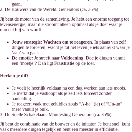
gaan.
2. De Bouwers van de Wereld: Generators (ca. 35%)
Jij bent de motor van de samenleving. Je hebt een enorme toegang tot
levensenergie, maar die stroomt alleen optimaal als je doet waar je
oprecht blij van wordt.
Jouw strategie:
Wachten om te reageren.
In plaats van zelf
dingen te forceren, wacht je tot het leven je iets aanreikt waar je
‘aan’ van gaat.
De emotie:
Je streeft naar
Voldoening
. Doe je dingen vanuit
een ‘moetje’? Dan ligt
Frustratie
op de loer.
Herken je dit?
Je voelt je heerlijk voldaan na een dag werken aan iets moois.
Je merkt dat je vastloopt als je zelf iets forceert zonder
aanleiding.
Je reageert vaak met geluidjes zoals “A-ha” (ja) of “Un-un”
(nee) vanuit je buik.
3. De Snelle Schakelaars: Manifesting Generators (ca. 35%)
Jij bent de combinatie van de bouwer en de initiator. Je bent snel, kunt
vaak meerdere dingen tegelijk en bent een meester in efficiëntie.