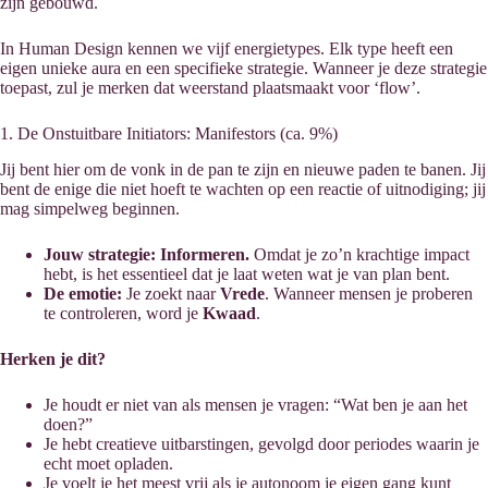
zijn gebouwd.
In Human Design kennen we vijf energietypes. Elk type heeft een
eigen unieke aura en een specifieke strategie. Wanneer je deze strategie
toepast, zul je merken dat weerstand plaatsmaakt voor ‘flow’.
1. De Onstuitbare Initiators: Manifestors (ca. 9%)
Jij bent hier om de vonk in de pan te zijn en nieuwe paden te banen. Jij
bent de enige die niet hoeft te wachten op een reactie of uitnodiging; jij
mag simpelweg beginnen.
Jouw strategie:
Informeren.
Omdat je zo’n krachtige impact
hebt, is het essentieel dat je laat weten wat je van plan bent.
De emotie:
Je zoekt naar
Vrede
. Wanneer mensen je proberen
te controleren, word je
Kwaad
.
Herken je dit?
Je houdt er niet van als mensen je vragen: “Wat ben je aan het
doen?”
Je hebt creatieve uitbarstingen, gevolgd door periodes waarin je
echt moet opladen.
Je voelt je het meest vrij als je autonoom je eigen gang kunt