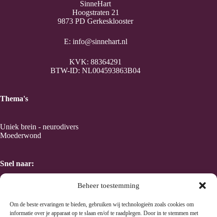
SinneHart
Hoogstraten 21
9873 PD Gerkesklooster
E:
info@sinnehart.nl
KVK: 88364291
BTW-ID: NL004593863B04
Thema's
Uniek brein - neurodivers
Moederwond
Snel naar:
Beheer toestemming
Home
Taal en Kracht van kleur
Om de beste ervaringen te bieden, gebruiken wij technologieën zoals cookies om
Human Design
informatie over je apparaat op te slaan en/of te raadplegen. Door in te stemmen met