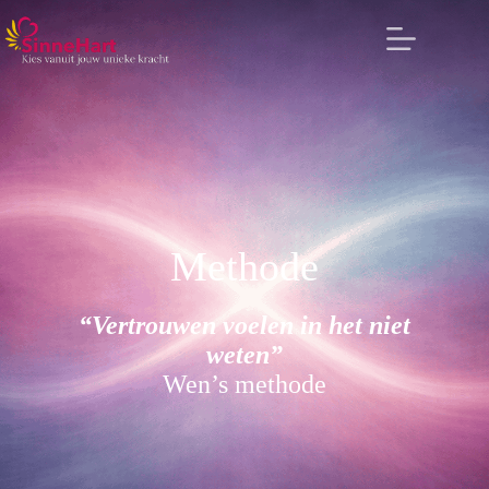
Methode
“Vertrouwen voelen in het niet
weten”
Wen’s methode