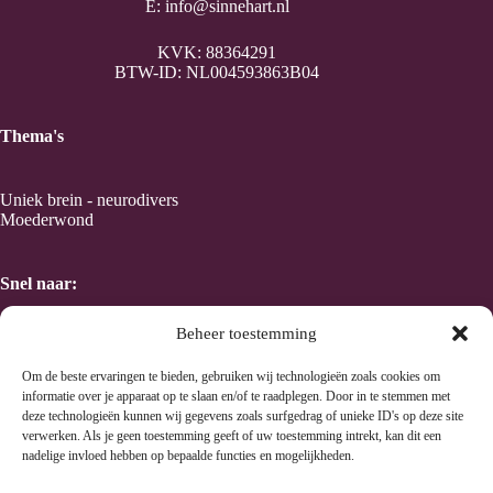
E:
info@sinnehart.nl
KVK: 88364291
BTW-ID: NL004593863B04
Thema's
Uniek brein - neurodivers
Moederwond
Snel naar:
Beheer toestemming
Home
Taal en Kracht van kleur
Om de beste ervaringen te bieden, gebruiken wij technologieën zoals cookies om
Human Design
informatie over je apparaat op te slaan en/of te raadplegen. Door in te stemmen met
Wen's methode
deze technologieën kunnen wij gegevens zoals surfgedrag of unieke ID's op deze site
verwerken. Als je geen toestemming geeft of uw toestemming intrekt, kan dit een
nadelige invloed hebben op bepaalde functies en mogelijkheden.