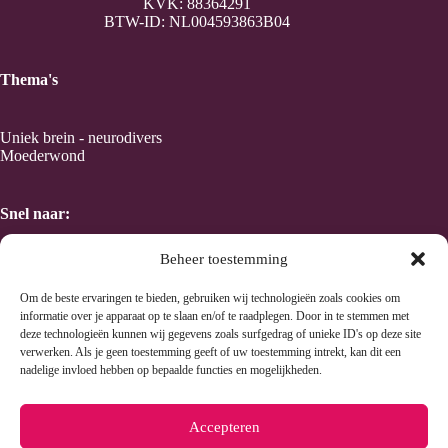
KVK: 88364291
BTW-ID: NL004593863B04
Thema's
Uniek brein - neurodivers
Moederwond
Snel naar:
Beheer toestemming
Home
Taal en Kracht van kleur
Om de beste ervaringen te bieden, gebruiken wij technologieën zoals cookies om
Human Design
informatie over je apparaat op te slaan en/of te raadplegen. Door in te stemmen met
Wen's methode
deze technologieën kunnen wij gegevens zoals surfgedrag of unieke ID's op deze site
verwerken. Als je geen toestemming geeft of uw toestemming intrekt, kan dit een
nadelige invloed hebben op bepaalde functies en mogelijkheden.
Handige links:
Accepteren