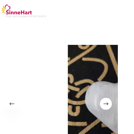
Seleniet Zorgensteen Hart – Wit (7 cm)
Toevoegen aan winkelwagen
€
14,95
2 op voorraad