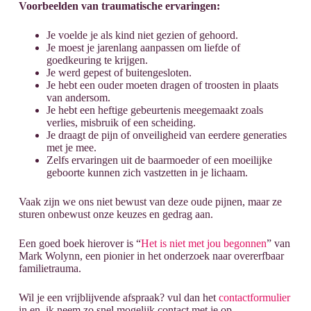
Voorbeelden van traumatische ervaringen:
Je voelde je als kind niet gezien of gehoord.
Je moest je jarenlang aanpassen om liefde of
goedkeuring te krijgen.
Je werd gepest of buitengesloten.
Je hebt een ouder moeten dragen of troosten in plaats
van andersom.
Je hebt een heftige gebeurtenis meegemaakt zoals
verlies, misbruik of een scheiding.
Je draagt de pijn of onveiligheid van eerdere generaties
met je mee.
Zelfs ervaringen uit de baarmoeder of een moeilijke
geboorte kunnen zich vastzetten in je lichaam.
Vaak zijn we ons niet bewust van deze oude pijnen, maar ze
sturen onbewust onze keuzes en gedrag aan.
Een goed boek hierover is “
Het is niet met jou begonnen
” van
Mark Wolynn, een pionier in het onderzoek naar overerfbaar
familietrauma.
Wil je een vrijblijvende afspraak? vul dan het
contactformulier
in en ik neem zo snel mogelijk contact met je op.