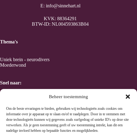
E:
info@sinnehart.nl
KVK: 88364291
BTW-ID: NL004593863B04
Thema's
Uniek brein - neurodivers
Moederwond
Snel naar:
Beheer toestemming
Home
Taal en Kracht van kleur
Om de beste ervaringen te bieden, gebruiken wij technologieën zoals cookies om
Human Design
informatie over je apparaat op te slaan en/of te raadplegen. Door in te stemmen met
Wen's methode
deze technologieën kunnen wij gegevens zoals surfgedrag of unieke ID's op deze site
verwerken. Als je geen toestemming geeft of uw toestemming intrekt, kan dit een
nadelige invloed hebben op bepaalde functies en mogelijkheden.