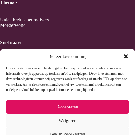
Thema's
Uniek brein - neurodivers
Moederwond
Snel naar:
Beheer toestemming
Home
Taal en Kracht van kleur
Om de beste ervaringen te bieden, gebruiken wij technologieën zoals cookies om
Human Design
informatie over je apparaat op te slaan en/of te raadplegen. Door in te stemmen met
Wen's methode
deze technologieën kunnen wij gegevens zoals surfgedrag of unieke ID's op deze site
verwerken. Als je geen toestemming geeft of uw toestemming intrekt, kan dit een
nadelige invloed hebben op bepaalde functies en mogelijkheden.
Handige links:
Accepteren
Weigeren
Beyuna
Energetica Natura
Bekijk voorkeuren
doTerra natuurlijke olie